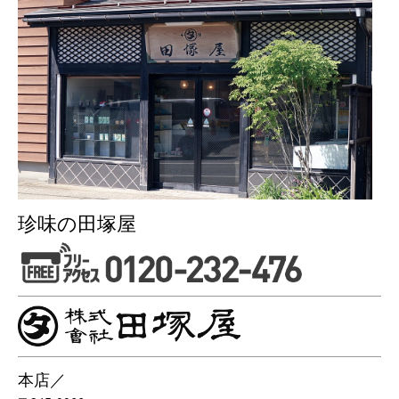
珍味の田塚屋
本店／